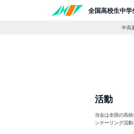
内
全国高校生中学
容
を
ス
中高
キ
ッ
プ
活動
当会は全国の高校
ンテーリング活動