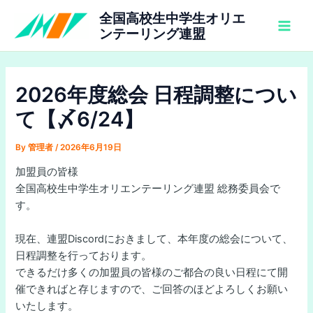
内
全国高校生中学生オリエ
容
ンテーリング連盟
Main
を
ス
Men
キ
2026年度総会 日程調整につい
ッ
プ
て【〆6/24】
By
管理者
/
2026年6月19日
加盟員の皆様
全国高校生中学生オリエンテーリング連盟 総務委員会で
す。
現在、連盟Discordにおきまして、本年度の総会について、
日程調整を行っております。
できるだけ多くの加盟員の皆様のご都合の良い日程にて開
催できればと存じますので、ご回答のほどよろしくお願い
いたします。