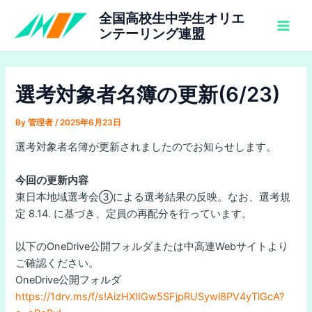
内
全国高校生中学生オリエ
容
ンテーリング連盟
Main
を
ス
Men
キ
選考対象者名簿の更新(6/23)
ッ
プ
By
管理者
/
2025年6月23日
選考対象者名簿が更新されましたのでお知らせします。
今回の更新内容
東日本地域選考会③による選考結果の反映。なお、選考規
定 8.14. に基づき、定員の再配分を行っています。
以下のOneDrive公開フォルダまたは中高連Webサイトより
ご確認ください。
OneDrive公開フォルダ
https://1drv.ms/f/s!AizHXIIGw5SFjpRUSywl8PV4yTlGcA?